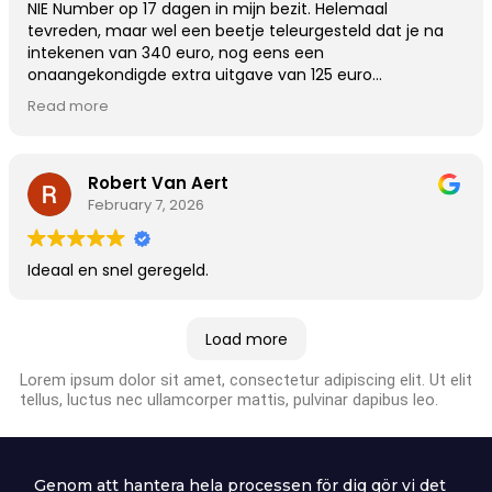
NIE Number op 17 dagen in mijn bezit. Helemaal
tevreden, maar wel een beetje teleurgesteld dat je na
intekenen van 340 euro, nog eens een
onaangekondigde extra uitgave van 125 euro
gepresenteerd krijgt voor een notariële akte. Totale
Read more
kostprijs dus 465 euro.
Robert Van Aert
February 7, 2026
Ideaal en snel geregeld.
Load more
Lorem ipsum dolor sit amet, consectetur adipiscing elit. Ut elit
tellus, luctus nec ullamcorper mattis, pulvinar dapibus leo.
Genom att hantera hela processen för dig gör vi det