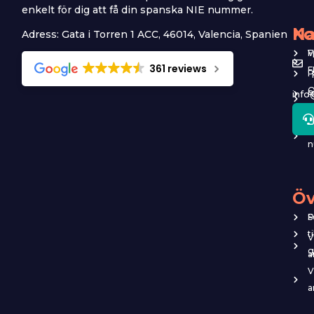
enkelt för dig att få din spanska NIE nummer.
Na
Ko
Adress: Gata i Torren 1 ACC, 46014, Valencia, Spanien
F
V
361 reviews
P
info
R
o
A
n
Öv
P
S
t
V
g
a
V
a