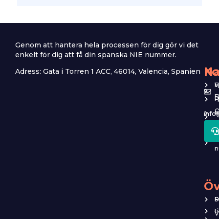
Genom att hantera hela processen för dig gör vi det
enkelt för dig att få din spanska NIE nummer.
Na
Ko
Adress: Gata i Torren 1 ACC, 46014, Valencia, Spanien
F
V
P
info
R
o
A
n
Öv
P
S
t
V