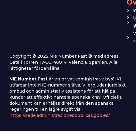
Öv
P
S
t
V
g
a
V
a
Copyright © 2025 Nie Number Fast ® med adress
Gata i Torren 1 ACC, 46014, Valencia, Spanien. Alla
rättigheter förbehållna.
NIE Number Fast
är en privat administrativ byrå. Vi
utfärdar inte NIE-nummer själva. Vi erbjuder juridiskt
ombud och administrativ assistans för att hjälpa
kunder att effektivt hantera spanska krav. Officiella
dokument kan erhållas direkt från den spanska
regeringen till en lägre avgift via
https://sede.administracionespublicas.gob.es/