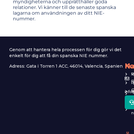
myndigheterna och upprätthåller goda
relationer. Vi känner till de senaste spanska
lagarna om användningen av ditt NIE-
nummer.
Genom att hantera hela processen för dig gör vi det
enkelt för dig att få din spanska NIE nummer.
Na
Ko
Adress: Gata i Torren 1 ACC, 46014, Valencia, Spanien
F
V
P
info
R
o
A
n