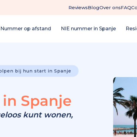
Reviews
Blog
Over ons
FAQ
Co
 Nummer op afstand
NIE nummer in Spanje
Resi
lpen bij hun start in Spanje
 in Spanje
geloos kunt wonen,