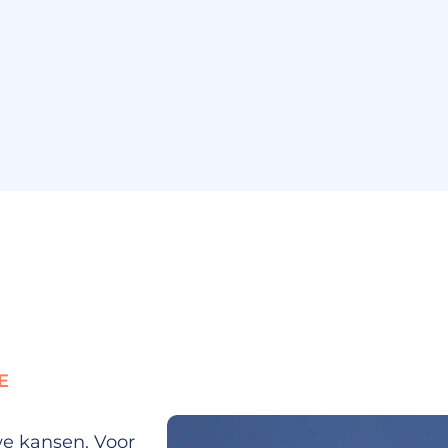
E
we kansen. Voor