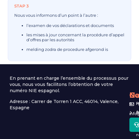
STAP 3
Nous vous informons d’un point à l’autre :
l’examen de vos déclarations et documents
les mises à jour concernant la procédure d’appel
d’offres par les autorités
melding zodra de procedure afgerond is
En prenant en charge l’ensemble du processus pour
vous, nous vous facilitons l’obtention de votre
numéro NIE espagnol.
Na
Co
Adresse : Carrer de Torren 1 ACC, 46014, Valence,
P
Espagne
P
info
p
C
d
n