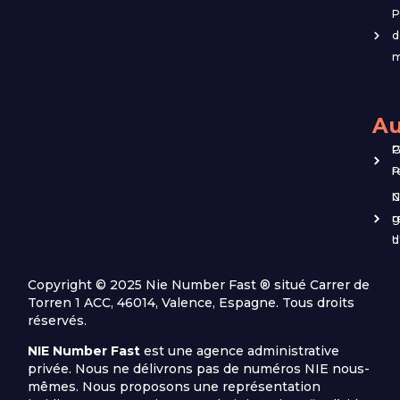
P
d
m
Au
G
P
r
P
C
N
g
r
d
!
Copyright © 2025 Nie Number Fast ® situé Carrer de
Torren 1 ACC, 46014, Valence, Espagne. Tous droits
réservés.
NIE Number Fast
est une agence administrative
privée. Nous ne délivrons pas de numéros NIE nous-
mêmes. Nous proposons une représentation