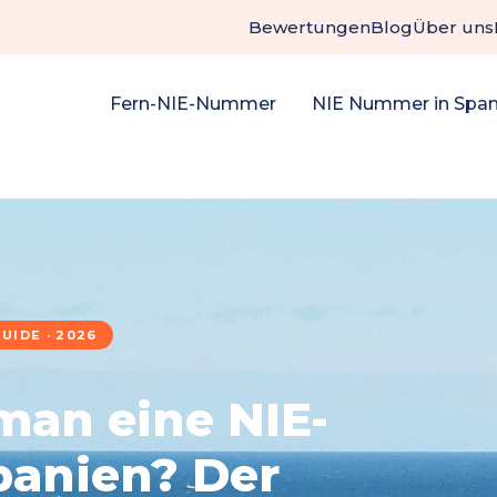
Bewertungen
Blog
Über uns
Fern-NIE-Nummer
NIE Nummer in Span
UIDE · 2026
man eine NIE-
anien? Der