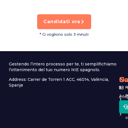
Candidati ora
* Ci vogliono solo 3 minuti
Gestendo l’intero processo per te, ti semplifichiamo
l’ottenimento del tuo numero NIE spagnolo.
Na
Co
Address: Carrer de Torren 1 ACC, 46014, València,
Spanje
P
P
I
info
s
R
C
o