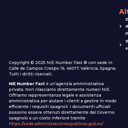
Al
G
I
d
s
r
p
T
S
c
a
Copyright © 2025 NIE Number Fast ® con sede in
Calle de Campos Crespo 16, 46017, València, Spagna.
Tutti i diritti riservati.
NIE Number Fast
è un’agenzia amministrativa
privata. Non rilasciamo direttamente numeri NIE.
Offriamo rappresentanza legale e assistenza
amministrativa per aiutare i clienti a gestire in modo
efficiente i requisiti spagnoli. I documenti ufficiali
possono essere ottenuti direttamente dal Governo
spagnolo a un costo inferiore tramite
https://sede.administracionespublicas.gob.es/