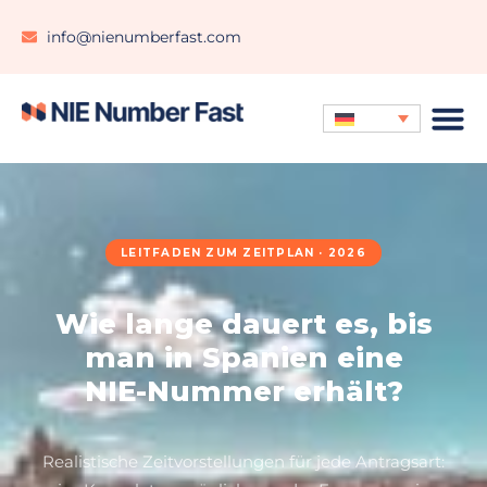
info@nienumberfast.com
LEITFADEN ZUM ZEITPLAN · 2026
Wie lange dauert es, bis
man in Spanien eine
NIE-Nummer erhält?
Realistische Zeitvorstellungen für jede Antragsart: