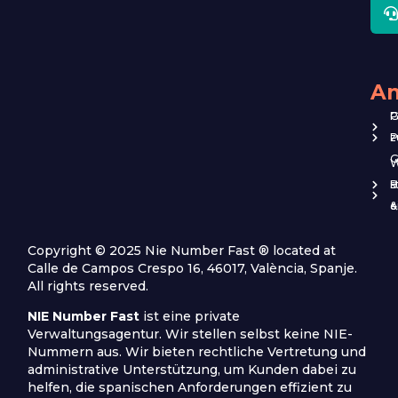
J
b
An
G
P
z
P
G
W
B
s
&
e
Copyright © 2025 Nie Number Fast ® located at
Calle de Campos Crespo 16, 46017, València, Spanje.
All rights reserved.
NIE Number Fast
ist eine private
Verwaltungsagentur. Wir stellen selbst keine NIE-
Nummern aus. Wir bieten rechtliche Vertretung und
administrative Unterstützung, um Kunden dabei zu
helfen, die spanischen Anforderungen effizient zu