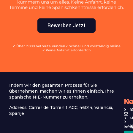
kümmern uns um alles. Keine Anfahrt, keine
Termine und keine Spanischkenntnisse erforderlich.
Bewerben Jetzt
✓ Über 7.000 betreute Kunden
✓ Schnell und vollständig online
✓ Keine Anfahrt erforderlich
Indem wir den gesamten Prozess für Sie
übernehmen, machen wir es Ihnen einfach, Ihre
spanische NIE-Nummer zu erhalten.
Na
Ko
Address: Carrer de Torren 1 ACC, 46014, València,
V
Spanje
P
Ü
u
info
B