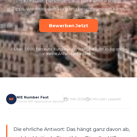
im Konsulat, persönlich, aus der Ferne – sowie
Tipps, wie man den Vorgang beschleunigen kann.
Bewerben Jetzt
✓ Über 7.000 betreute Kunden
✓ Schnell und vollständig online
✓ Keine Anfahrt erforderlich
NIE Number Fast
NF
1. Mai 2026
6 Minuten Lesezeit
Online NIE Application Service
Die ehrliche Antwort: Das hängt ganz davon ab,