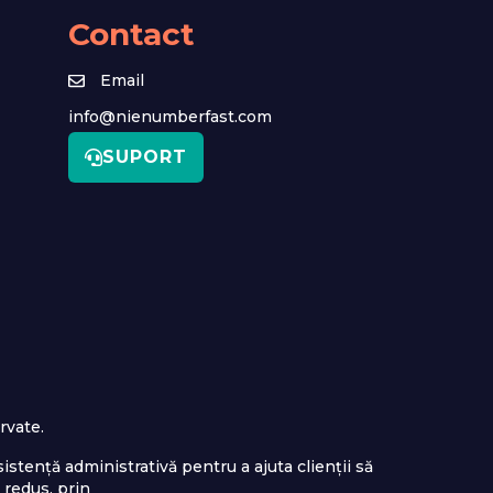
Contact
Email
info@nienumberfast.com
SUPORT
rvate.
stență administrativă pentru a ajuta clienții să
 redus, prin