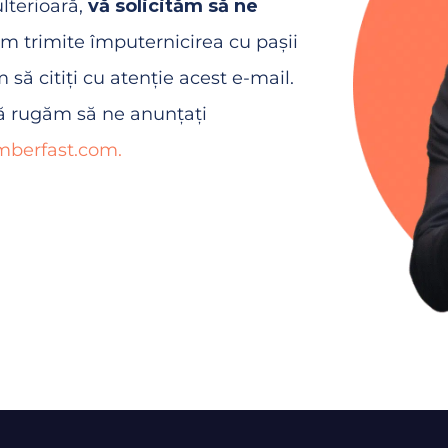
ulterioară,
vă solicităm să ne
om trimite împuternicirea cu pașii
să citiți cu atenție acest e-mail.
vă rugăm să ne anunțați
berfast.com.