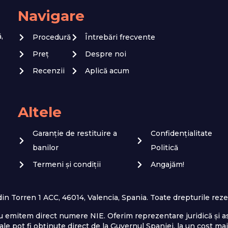
Navigare
,
Procedură
Întrebări frecvente
Preț
Despre noi
Recenzii
Aplică acum
Altele
Garanție de restituire a
Confidențialitate
banilor
Politică
Termeni și condiții
Angajăm!
n Torren 1 ACC, 46014, Valencia, Spania. Toate drepturile reze
u emitem direct numere NIE. Oferim reprezentare juridică și asi
le pot fi obținute direct de la Guvernul Spaniei, la un cost mai