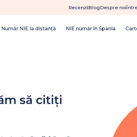
Recenzii
Blog
Despre noi
Într
Număr NIE la distanță
NIE număr în Spania
Cart
m să citiți